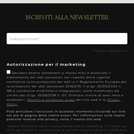
ISCRIVITI ALLA NEWSLETTER
*
campo obbligatorio
Autorizzazione per il marketing
Desidero essere contattato a mezzo mail e autorizzo il
trattamento dei dati personali nel rispetto della vigente
normativa sulla protezione dei dati e il Regolamento Europeo per
la protezione dei dati personali 2016/679, il d.lgs. 30/06/2003 n.
196 e successive modifiche e integrazioni, come modificato da
ultimo dal d.lgs. 10/08/2018 n. 101. Dichiaro inoltre di aver letto e
accettato i
Termini e condizioni d'uso
del sito web e la
Privacy
Policy
.
Puoi annullare l’iscrizione in qualsiasi momento cliccando sul link
nel piè di pagina delle nostre email. Per informazioni sulle nostre
pratiche relative alla privacy, visita il nostro sito web.
Usiamo Mailchimp come nostra piattaforma di marketing. Cliccando qui
sotto per iscriverti, riconosci che le tue informazioni saranno trasferite a
Mailchimp per l’elaborazione.
Scopri di più
sulle pratiche relative alla