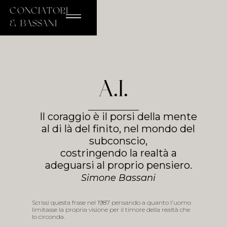
conciatori
& bassani
A.I.
Il coraggio è il porsi della mente
al di là del finito, nel mondo del
subconscio,
costringendo la realtà a
adeguarsi al proprio pensiero.
Simone Bassani
Scrissi questa frase nel 1987 pensando a quanto l'uomo
limitasse la propria visione per il timore della realtà che
lo circonda.