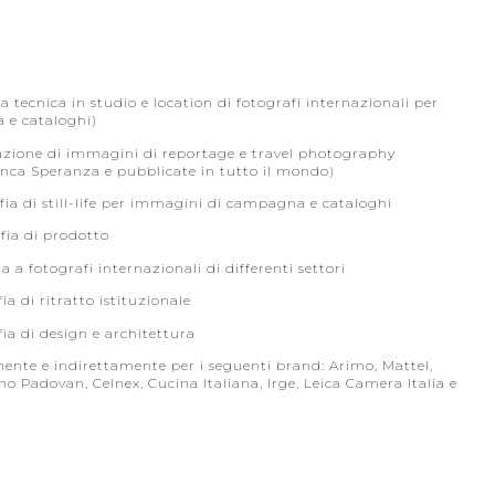
za tecnica in studio e location di fotografi internazionali per
a e cataloghi)
zzazione di immagini di reportage e travel photography
ranca Speranza e pubblicate in tutto il mondo)
afia di still-life per immagini di campagna e cataloghi
afia di prodotto
a a fotografi internazionali di differenti settori
ia di ritratto istituzionale
fia di design e architettura
amente e indirettamente per i seguenti brand: Arimo, Mattel,
o Padovan, Celnex, Cucina Italiana, Irge, Leica Camera Italia e