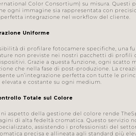
ternational Color Consortium) su misura. Questi pr
he ogni immagine sia rappresentata con precision
perfetta integrazione nel workflow del cliente.
grazione Uniforme
bilità di profilare fotocamere specifiche, una fu
ature non previste nei nostri pacchetti di profil
dispositivi. Grazie a questa funzione, ogni scatt
zione che nella fase di post-produzione. La creaz
nsente un’integrazione perfetta con tutte le princ
 elevata e costante su ogni medium.
ntrollo Totale sul Colore
 ogni aspetto della gestione del colore rende T
gini di alta fedeltà cromatica. Questo servizio no
cializzato, assistendo i professionisti del setto
omatica precisa e allineata agli standard più elev