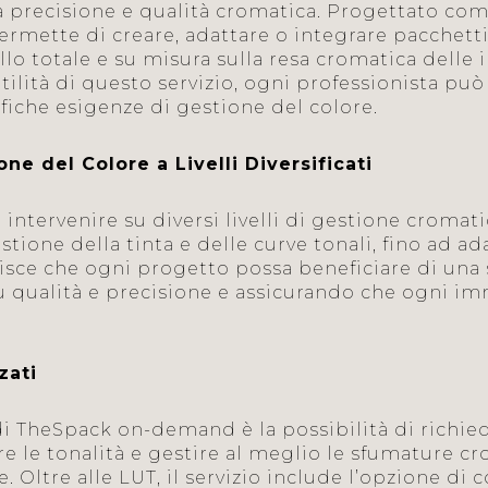
 precisione e qualità cromatica. Progettato co
rmette di creare, adattare o integrare pacchett
llo totale e su misura sulla resa cromatica delle
atilità di questo servizio, ogni professionista pu
ifiche esigenze di gestione del colore.
ne del Colore a Livelli Diversificati
tervenire su diversi livelli di gestione cromati
stione della tinta e delle curve tonali, fino ad 
sce che ogni progetto possa beneficiare di una 
ualità e precisione e assicurando che ogni imma
zati
di TheSpack on-demand è la possibilità di richi
re le tonalità e gestire al meglio le sfumature c
e. Oltre alle LUT, il servizio include l’opzione di