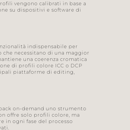
ofili vengono calibrati in base a
e su dispositivi e software di
nzionalità indispensabile per
i o che necessitano di una maggior
o mantiene una coerenza cromatica
ione di profili colore ICC o DCP
ipali piattaforme di editing,
heSpack on-demand uno strumento
n offre solo profili colore, ma
re in ogni fase del processo
ati.