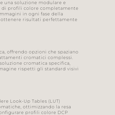
me una soluzione modulare e
i di profili colore completamente
 immagini in ogni fase della
ò ottenere risultati perfettamente
ca, offrendo opzioni che spaziano
adattamenti cromatici complessi.
soluzione cromatica specifica,
gine rispetti gli standard visivi
edere Look-Up Tables (LUT)
romatiche, ottimizzando la resa
 configurare profili colore DCP