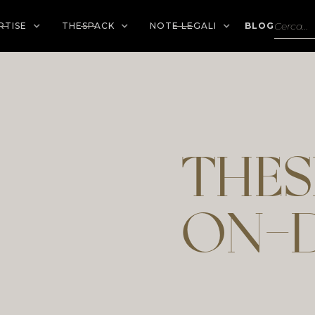
RTISE
THESPACK
NOTE LEGALI
BLOG
THES
ON-